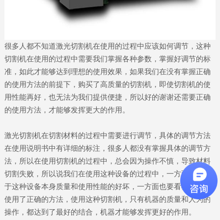
很多人都不知道激光切割机在使用的过程中应该如何调节，这种
切割机在使用的过程中需要我们掌握各种参数，掌握好调节的标
准，如此才能够达到理想的使用效果，如果我们在没有掌握正确
的使用方法的前提下，购买了高质量的切割机，即使切割机的使
用性能再好，也无法为我们提供便捷，所以好的谢谢还需要正确
的使用方法，才能够发挥更大的作用。
激光切割机在切割材料的过程中需要进行调节，具体的调节方法
在使用说明书中有详细的标注，很多人都没有掌握具体的调节方
法，所以在使用切割机的过程中，总会因为操作不慎，导致材料
切割失败，所以说我们在使用这种设备的过程中，一方面也依赖
于这种设备本身质量和使用性能的好坏，一方面也要看我们是否
使用了正确的方法，使用这种切割机，只有机器的质量和人为的
操作，都达到了最好的结合，机器才能够发挥更好的作用。