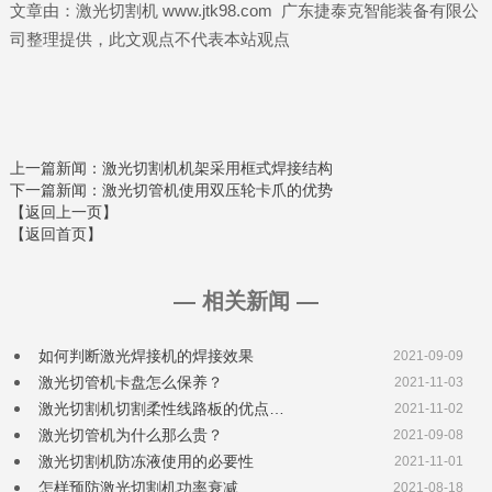
文章由：激光切割机 www.jtk98.com 广东捷泰克智能装备有限公
司整理提供，此文观点不代表本站观点
上一篇新闻
：激光切割机机架采用框式焊接结构
下一篇新闻
：激光切管机使用双压轮卡爪的优势
【返回上一页】
【返回首页】
— 相关新闻 —
如何判断激光焊接机的焊接效果
2021-09-09
激光切管机卡盘怎么保养？
2021-11-03
激光切割机切割柔性线路板的优点…
2021-11-02
激光切管机为什么那么贵？
2021-09-08
激光切割机防冻液使用的必要性
2021-11-01
怎样预防激光切割机功率衰减
2021-08-18