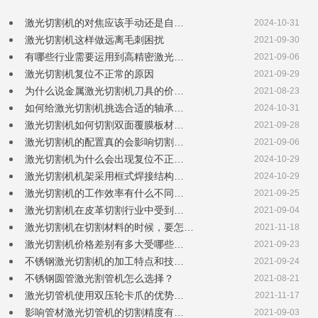
激光切割机的对焦应该手动还是自…
2024-10-31
激光切割机这样做远离毛刺困扰
2021-09-30
有哪些行业需要运用到高精密激光…
2021-09-06
激光切割机复位不正常的原因
2021-09-29
为什么说金属激光切割机刀具的价…
2021-08-23
如何给激光切割机挑选合适的轴承…
2024-10-31
激光切割机如何切割双面覆膜板材…
2021-09-28
激光切割机的配置真的会影响切割…
2021-09-06
激光切割机为什么会出现复位不正…
2024-10-29
激光切割机机架采用框式焊接结构…
2024-10-29
激光切割机的工作效率有什么不同…
2021-09-25
激光切割机在皮革切割行业中受到…
2021-09-04
激光切割机在切割材料的时候，要怎…
2021-11-18
激光切割机价格差别有多大受哪些…
2021-09-23
不锈钢激光切割机的加工特点和技…
2021-09-24
不锈钢圆管激光割管机怎么选择？
2021-08-21
激光切管机使用双压轮卡爪的优势…
2021-11-17
影响管材激光切管机的切割精度有…
2021-09-03