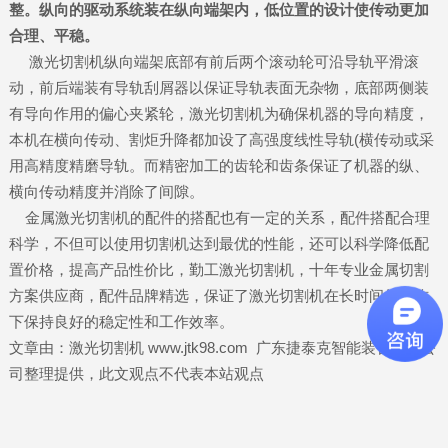
整。纵向的驱动系统装在纵向端架内，低位置的设计使传动更加
合理、平稳。
激光切割机纵向端架底部有前后两个滚动轮可沿导轨平滑滚
动，前后端装有导轨刮屑器以保证导轨表面无杂物，底部两侧装
有导向作用的偏心夹紧轮，激光切割机为确保机器的导向精度，
本机在横向传动、割炬升降都加设了高强度线性导轨(横传动或采
用高精度精磨导轨。而精密加工的齿轮和齿条保证了机器的纵、
横向传动精度并消除了间隙。
金属激光切割机的配件的搭配也有一定的关系，配件搭配合理
科学，不但可以使用切割机达到最优的性能，还可以科学降低配
置价格，提高产品性价比，勤工激光切割机，十年专业金属切割
方案供应商，配件品牌精选，保证了激光切割机在长时间的工作
下保持良好的稳定性和工作效率。
文章由：激光切割机 www.jtk98.com 广东捷泰克智能装备有限公
司整理提供，此文观点不代表本站观点