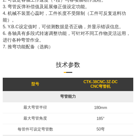
3. 弯管反弹补偿值及延展修正值设定功能。
4. 机械不装置心蕊时，工件长度不受限制（工件可反复送料功
能）。
5. Y.B.C设定值时，可侦测数据是否正确，并显示错误信息。
6. 各轴具有多段式转速调整功能，可针对不同工作物灵活运用，
进行各种弯管作业。
7. 推弯功能配备（选购）
技术参数
CTK-38CNC-3Z-DC
型号
CNC弯管机
弯管能力
最大弯管半径
180mm
最大弯管角度
185°
每管件可设定弯管数
50弯